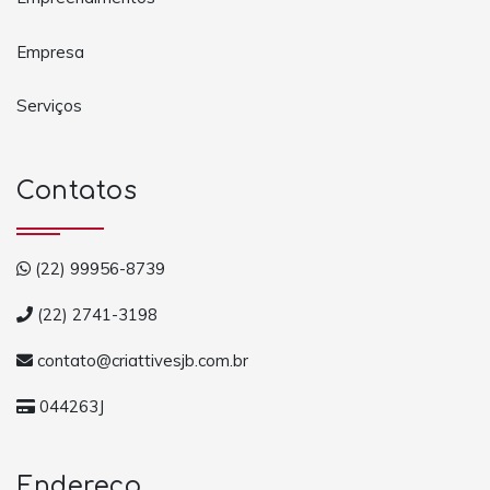
Empresa
Serviços
Contatos
(22) 99956-8739
(22) 2741-3198
contato@criattivesjb.com.br
044263J
Endereço