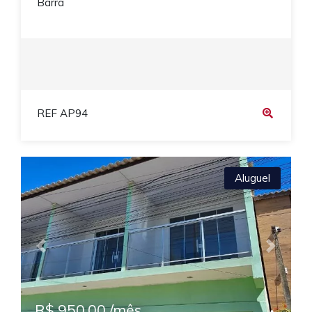
Barra
REF AP94
Aluguel
Previous
Next
R$ 950,00 /mês